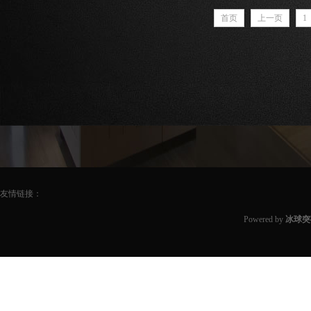
比下滑 33%-冰球突破九五至尊(官方)下
达到了千元-冰球突破九五至尊
首页
上一页
1
载网站IOS/安卓版/手机版APP下载
载网站IOS/安卓版/手机版
友情链接：
Powered by
冰球突