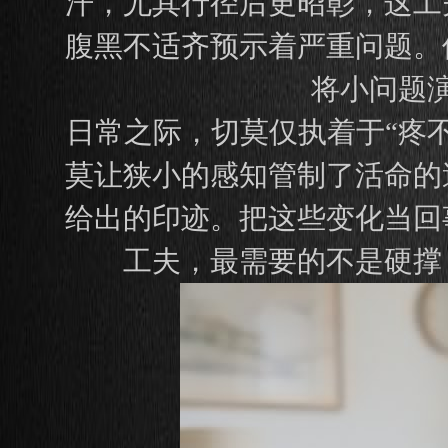
汗，尤其行径后更昭彰，这工
腹黑不适齐预示着严重问题。
将小问题
日常之际，切莫仅执着于“疼
莫让狭小的感知管制了活命的
给出的印迹。把这些变化当回
工夫，最需要的不是硬撑