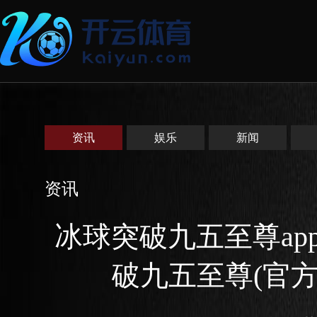
资讯
娱乐
新闻
资讯
冰球突破九五至尊ap
破九五至尊(官方