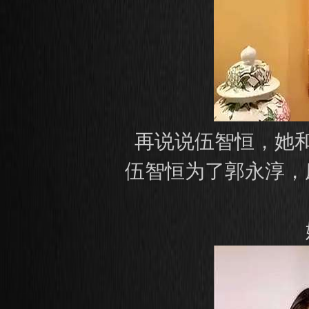
再说说伍智恒，她
伍智恒为了郭永淳，