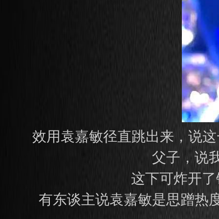
效用袁嘉敏径直跳出来，说这
父子，说
这下可炸开了
有东谈主说袁嘉敏是思蹭热