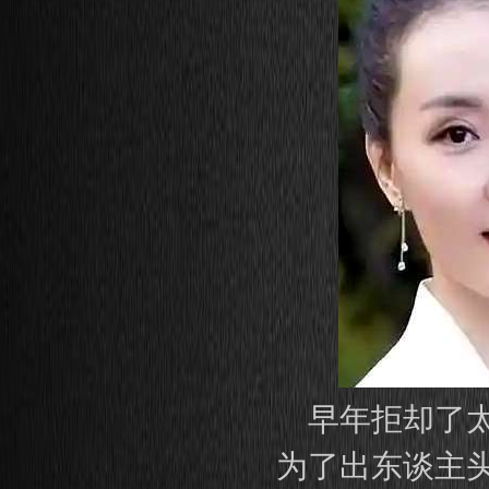
早年拒却了
为了出东谈主