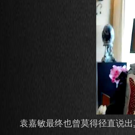
袁嘉敏最终也曾莫得径直说出