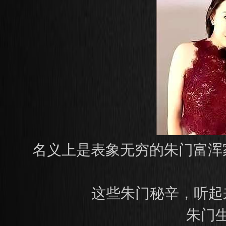
名义上是表象无穷的朱门富浑
这些朱门秘辛，听起
朱门