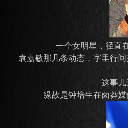
一个女明星，径直
袁嘉敏那几条动态，字里行间
这事儿
缘故是钟培生在卤莽媒