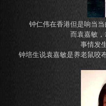
钟仁伟在香港但是响当当
而袁嘉敏，
事情发
钟培生说袁嘉敏是养老鼠咬