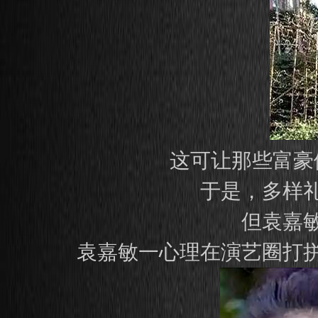
这可让那些富豪
于是，多样
但袁嘉
袁嘉敏一心理在演艺圈打拼